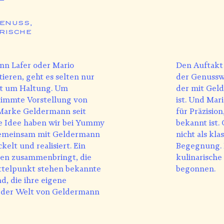
ENUSS,
RISCHE
nn Lafer oder Mario
Den Auftakt
ieren, geht es selten nur
der Genusswe
ht um Haltung. Um
der mit Gel
immte Vorstellung von
ist. Und Mar
 Marke Geldermann seit
für Präzisio
se Idee haben wir bei Yummy
bekannt ist.
gemeinsam mit Geldermann
nicht als kl
elt und realisiert. Ein
Begegnung. 
en zusammenbringt, die
kulinarische
ittelpunkt stehen bekannte
begonnen.
, die ihre eigene
t der Welt von Geldermann